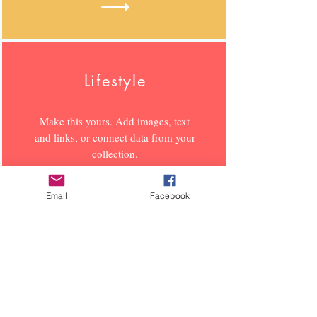
Lifestyle
Make this yours. Add images, text
and links, or connect data from your
collection.
Email
Facebook
Sports
Make this yours. Add images, text
and links, or connect data from your