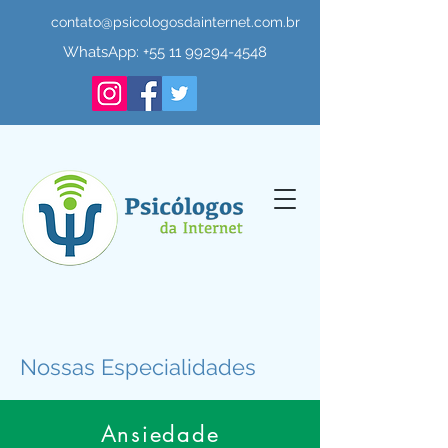
contato@psicologosdainternet.com.br
WhatsApp:
+55 11 99294-4548
Nossas Especialidades
Ansiedade