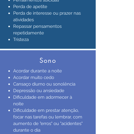
Pensamentos suicidas
Perda de apetite
Perda de interesse ou prazer nas
atividades
Repassar pensamentos
repetidamente
Tristeza
Sono
Acordar durante a noite
Acordar muito cedo
Cansaço diurno ou sonolência
Depressão ou ansiedade
Dificuldade em adormecer à
noite
Dificuldade em prestar atenção,
focar nas tarefas ou lembrar, com
aumento de "erros" ou "acidentes"
durante o dia