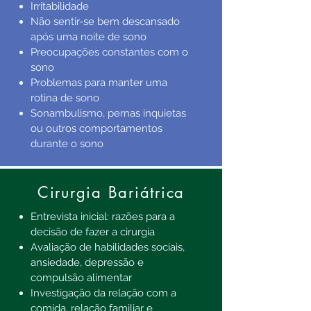
Irritabilidade
Não sentir-se bem descansado
após uma noite de sono
Preocupações constantes com o
sono
Problemas para manter uma
rotina de sono
Sonambulismo, pernas inquietas
ou outros comportamentos
durante o sono
Cirurgia Bariátrica
Entrevista inicial: razões para a
decisão de fazer a cirurgia
Avaliação de habilidades sociais,
ansiedade, depressão e
compulsão alimentar
Investigação da relação com a
comida, relação familiar e