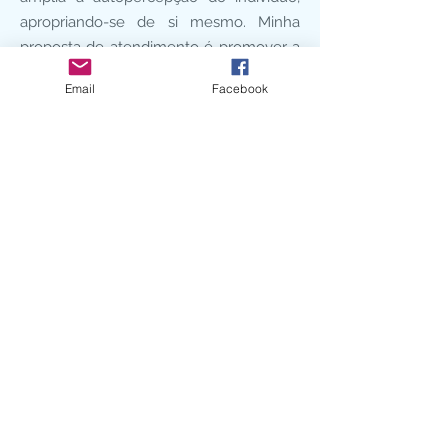
apropriando-se de si mesmo. Minha
proposta de atendimento é promover a
autonomia, o autoconhecimento e a
Email
Facebook
manutenção do bem estar do paciente.
Qual a frequência das sessões?
As sessões ocorrem uma vez na
semana, com horário e dia
preestabelecidos, através de vídeo-
chamada e com duração de
aproximadamente 50 minutos.
Quanto custa o serviço e qual a forma
de pagamento?
O valor das sessões é de R$ 120,00, cujo
pagamento pode ser realizado via PIX
ou transferência bancária pelo Banco do